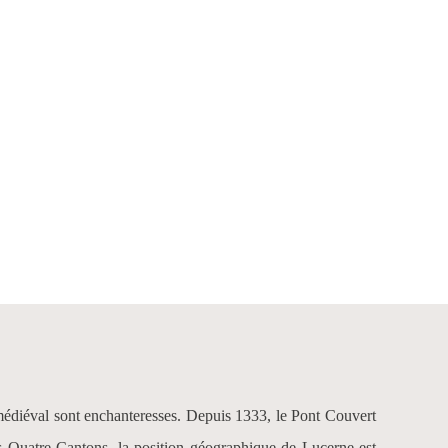
 médiéval sont enchanteresses. Depuis 1333, le Pont Couvert
es Quatre Cantons, la position géographique de Lucerne est