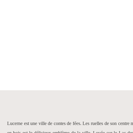
Lucerne est une ville de contes de fées. Les ruelles de son centre
en bois est le délicieux emblème de la ville. Lovée sur le Lac d