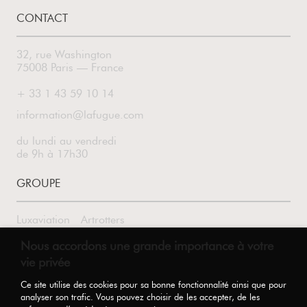
CONTACT
32, rue Washington
75008 Paris — France
+ 33 1 43 59 10 14
information@lafugue.com
du lundi au vendredi
de 9h à 17h30
GROUPE
Luxaviation
Artrotters
Nous accordons une grande importance à votre
vie privée
SUIVEZ-NOUS
Ce site utilise des cookies pour sa bonne fonctionnalité ainsi que pour
analyser son trafic. Vous pouvez choisir de les accepter, de les