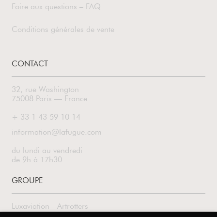
Foire aux questions – FAQ
Conditions générales de vente
CONTACT
32, rue Washington
75008 Paris — France
+ 33 1 43 59 10 14
information@lafugue.com
du lundi au vendredi
de 9h à 17h30
GROUPE
Luxaviation
Artrotters