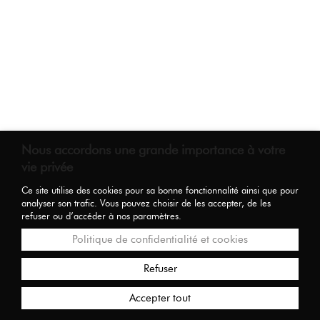
Nous accordons une grande importance à votre
vie privée
Ce site utilise des cookies pour sa bonne fonctionnalité ainsi que pour
analyser son trafic. Vous pouvez choisir de les accepter, de les
refuser ou d’accéder à nos paramètres.
Politique de confidentialité et cookies
Refuser
Accepter tout