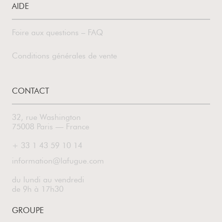
AIDE
Foire aux questions – FAQ
Conditions générales de vente
CONTACT
32, rue Washington
75008 Paris — France
+ 33 1 43 59 10 14
information@lafugue.com
du lundi au vendredi
de 9h à 17h30
GROUPE