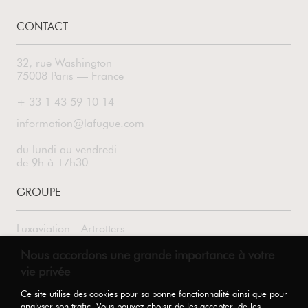
CONTACT
32, rue Washington
75008 Paris — France
+ 33 1 43 59 10 14
information@lafugue.com
du lundi au vendredi
de 9h à 17h30
GROUPE
Luxaviation
Artrotters
Nous accordons une grande importance à votre
vie privée
SUIVEZ-NOUS
Ce site utilise des cookies pour sa bonne fonctionnalité ainsi que pour
analyser son trafic. Vous pouvez choisir de les accepter, de les