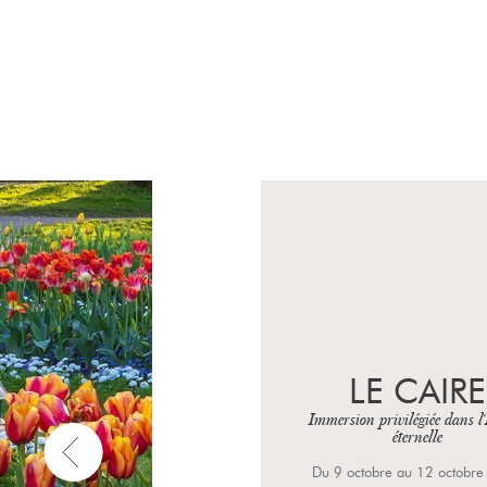
WEIMAR,
EISENACH 
LEIPZIG
Les architectes de l'âme