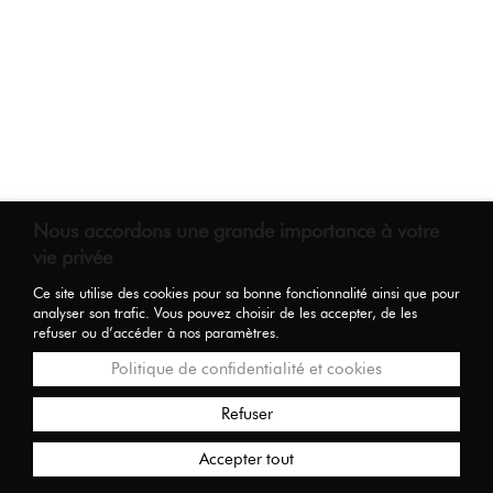
Nous accordons une grande importance à votre
vie privée
Ce site utilise des cookies pour sa bonne fonctionnalité ainsi que pour
analyser son trafic. Vous pouvez choisir de les accepter, de les
refuser ou d’accéder à nos paramètres.
Politique de confidentialité et cookies
Refuser
Accepter tout