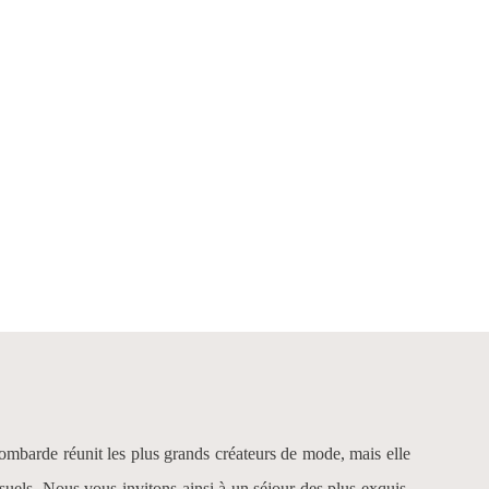
Lombarde réunit les plus grands créateurs de mode, mais elle
visuels. Nous vous invitons ainsi à un séjour des plus exquis.